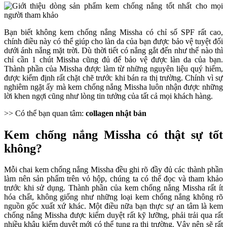
Bạn biết không kem chống nắng Missha có chỉ số SPF rất cao,
chính điều này có thể giúp cho làn da của bạn được bảo vệ tuyệt đối
dưới ánh nắng mặt trời. Dù thời tiết có nắng gắt đến như thế nào thì
chỉ cần 1 chút Missha cũng đủ để bảo vệ được làn da của bạn.
Thành phần của Missha được làm từ những nguyên liệu quý hiếm,
được kiểm định rất chặt chẽ trước khi bán ra thị trường. Chính vì sự
nghiêm ngặt ấy mà kem chống nắng Missha luôn nhận được những
lời khen ngợi cũng như lòng tin tưởng của tất cả mọi khách hàng.
>> Có thể bạn quan tâm:
collagen nhật bản
Kem chống nắng Missha có thật sự tốt
không?
Mỗi chai kem chống nắng Missha đều ghi rõ đầy đủ các thành phần
làm nên sản phẩm trên vỏ hộp, chúng ta có thể đọc và tham khảo
trước khi sử dụng. Thành phần của kem chống nắng Missha rất ít
hóa chất, không giống như những loại kem chống nắng không rõ
nguồn gốc xuất xứ khác. Một điều nữa bạn thực sự an tâm là kem
chống nắng Missha được kiểm duyệt rất kỹ lưỡng, phải trải qua rất
nhiều khâu kiểm duyệt mới có thể tung ra thị trường. Vậy nên sẽ rất