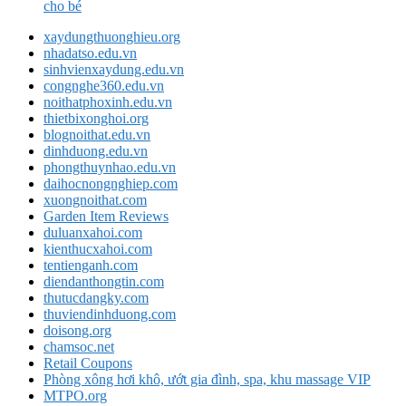
cho bé
xaydungthuonghieu.org
nhadatso.edu.vn
sinhvienxaydung.edu.vn
congnghe360.edu.vn
noithatphoxinh.edu.vn
thietbixonghoi.org
blognoithat.edu.vn
dinhduong.edu.vn
phongthuynhao.edu.vn
daihocnongnghiep.com
xuongnoithat.com
Garden Item Reviews
duluanxahoi.com
kienthucxahoi.com
tentienganh.com
diendanthongtin.com
thutucdangky.com
thuviendinhduong.com
doisong.org
chamsoc.net
Retail Coupons
Phòng xông hơi khô, ướt gia đình, spa, khu massage VIP
MTPO.org