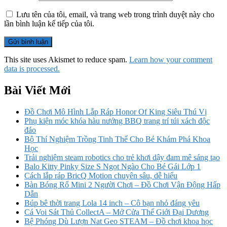
Lưu tên của tôi, email, và trang web trong trình duyệt này cho
lần bình luận kế tiếp của tôi.
This site uses Akismet to reduce spam.
Learn how your comment
data is processed.
Bài Viết Mới
Đồ Chơi Mô Hình Lắp Ráp Honor Of King Siêu Thú Vị
Phụ kiện móc khóa hàu nướng BBQ trang trí túi xách độc
đáo
Bộ Thí Nghiệm Trồng Tinh Thể Cho Bé Khám Phá Khoa
Học
Trải nghiệm steam robotics cho trẻ khơi dậy đam mê sáng tạo
Balo Kitty Pinky Size S Ngọt Ngào Cho Bé Gái Lớp 1
Cách lắp ráp BricQ Motion chuyên sâu, dễ hiểu
Bàn Bóng Rổ Mini 2 Người Chơi – Đồ Chơi Vận Động Hấp
Dẫn
Búp bê thời trang Lola 14 inch – Cô bạn nhỏ đáng yêu
Cá Voi Sát Thủ CollectA – Mở Cửa Thế Giới Đại Dương
Bệ Phóng Dù Lượn Nat Geo STEAM – Đồ chơi khoa học