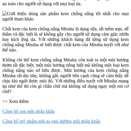
an toàn cho người sử dụng với mọi loại da.
Chất kem của kem chống nắng Missha là dạng sữa, rất mềm mịn, dễ
thấm và đặc biệt là sẽ không gây cho người sử dụng cảm giác nhờn
hay kích ứng da. Với những khách hàng đã từng sử dụng kem
chống nắng Missha sẽ biết được chất kem của Missha tuyệt vời như
thế nào.
Không chỉ thế kem chống nắng Missha còn toát ra một mùi hương
thơm rất đặc biệt, một mùi hương riêng biệt mà không một loại kem
chống nắng nào sở hữu được. Mùi hương của kem chống nắng
Missha rất dịu nhẹ, không gắt, người bên cạnh cũng sẽ cảm thấy dễ
chịu khi ngửi được mùi đó. Với những điều tuyệt vời Missha mang
lại như thế thì còn gì chần chừ mà không sử dụng ngay một em cơ
chứ?
>> Xem thêm:
Công bố son môi nhập khẩu
Công bố mỹ phẩm mặt nạ ngủ dưỡng môi nhập khẩu