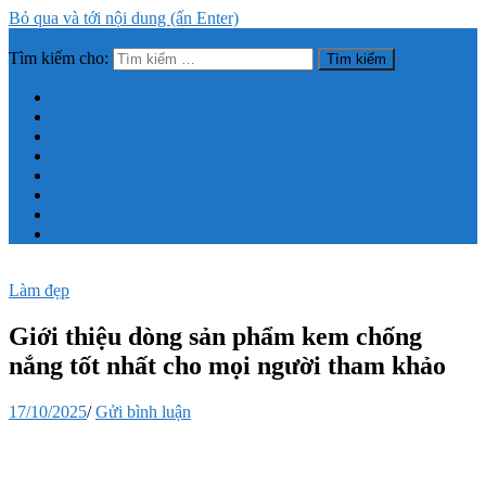
Bỏ qua và tới nội dung (ấn Enter)
Tìm kiếm cho:
Trang thông tin tổng hợp về sức khỏe, làm đẹp
Trang chủ
Giới thiệu
Dinh dưỡng
Sức khỏe
Bệnh lý
Làm đẹp
Mẹo vặt
Tin Tức
Làm đẹp
Giới thiệu dòng sản phẩm kem chống
nắng tốt nhất cho mọi người tham khảo
17/10/2025
/
Gửi bình luận