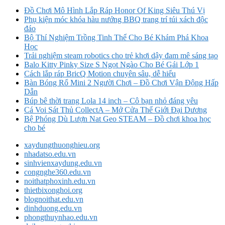
Đồ Chơi Mô Hình Lắp Ráp Honor Of King Siêu Thú Vị
Phụ kiện móc khóa hàu nướng BBQ trang trí túi xách độc
đáo
Bộ Thí Nghiệm Trồng Tinh Thể Cho Bé Khám Phá Khoa
Học
Trải nghiệm steam robotics cho trẻ khơi dậy đam mê sáng tạo
Balo Kitty Pinky Size S Ngọt Ngào Cho Bé Gái Lớp 1
Cách lắp ráp BricQ Motion chuyên sâu, dễ hiểu
Bàn Bóng Rổ Mini 2 Người Chơi – Đồ Chơi Vận Động Hấp
Dẫn
Búp bê thời trang Lola 14 inch – Cô bạn nhỏ đáng yêu
Cá Voi Sát Thủ CollectA – Mở Cửa Thế Giới Đại Dương
Bệ Phóng Dù Lượn Nat Geo STEAM – Đồ chơi khoa học
cho bé
xaydungthuonghieu.org
nhadatso.edu.vn
sinhvienxaydung.edu.vn
congnghe360.edu.vn
noithatphoxinh.edu.vn
thietbixonghoi.org
blognoithat.edu.vn
dinhduong.edu.vn
phongthuynhao.edu.vn