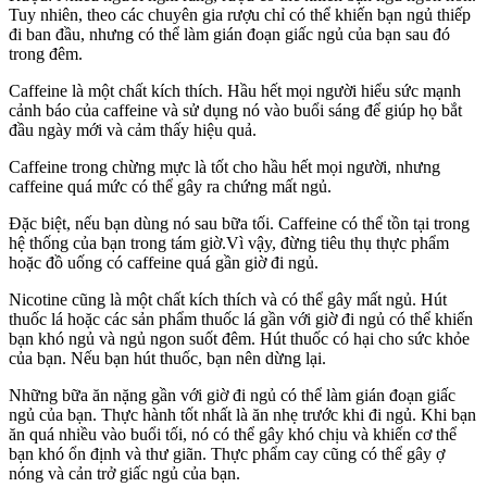
Tuy nhiên, theo các chuyên gia rượu chỉ có thể khiến bạn ngủ thiếp
đi ban đầu, nhưng có thể làm gián đoạn giấc ngủ của bạn sau đó
trong đêm.
Caffeine là một chất kích thích. Hầu hết mọi người hiểu sức mạnh
cảnh báo của caffeine và sử dụng nó vào buổi sáng để giúp họ bắt
đầu ngày mới và cảm thấy hiệu quả.
Caffeine trong chừng mực là tốt cho hầu hết mọi người, nhưng
caffeine quá mức có thể gây ra chứng mất ngủ.
Đặc biệt, nếu bạn dùng nó sau bữa tối. Caffeine có thể tồn tại trong
hệ thống của bạn trong tám giờ.Vì vậy, đừng tiêu thụ thực phẩm
hoặc đồ uống có caffeine quá gần giờ đi ngủ.
Nicotine cũng là một chất kích thích và có thể gây mất ngủ. Hút
thuốc lá hoặc các sản phẩm thuốc lá gần với giờ đi ngủ có thể khiến
bạn khó ngủ và ngủ ngon suốt đêm. Hút thuốc có hại cho sức khỏe
của bạn. Nếu bạn hút thuốc, bạn nên dừng lại.
Những bữa ăn nặng gần với giờ đi ngủ có thể làm gián đoạn giấc
ngủ của bạn. Thực hành tốt nhất là ăn nhẹ trước khi đi ngủ. Khi bạn
ăn quá nhiều vào buổi tối, nó có thể gây khó chịu và khiến cơ thể
bạn khó ổn định và thư giãn. Thực phẩm cay cũng có thể gây ợ
nóng và cản trở giấc ngủ của bạn.