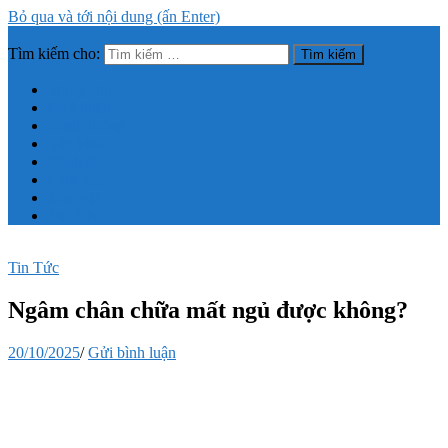
Bỏ qua và tới nội dung (ấn Enter)
Tìm kiếm cho:
Trang thông tin tổng hợp về sức khỏe, làm đẹp
Trang chủ
Giới thiệu
Dinh dưỡng
Sức khỏe
Bệnh lý
Làm đẹp
Mẹo vặt
Tin Tức
Tin Tức
Ngâm chân chữa mất ngủ được không?
20/10/2025
/
Gửi bình luận