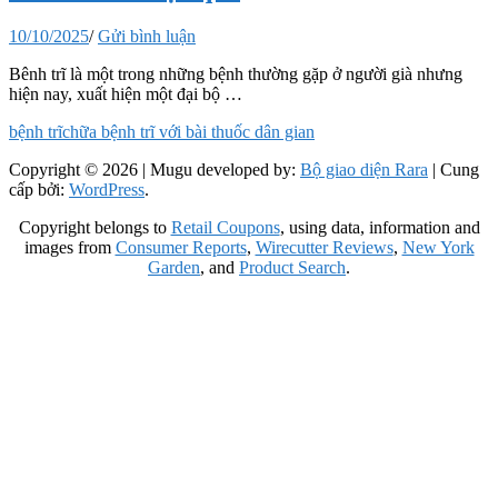
10/10/2025
/
Gửi bình luận
Bênh trĩ là một trong những bệnh thường gặp ở người già nhưng
hiện nay, xuất hiện một đại bộ …
bệnh trĩ
chữa bệnh trĩ với bài thuốc dân gian
Copyright © 2026
| Mugu developed by:
Bộ giao diện Rara
| Cung
cấp bởi:
WordPress
.
Copyright belongs to
Retail Coupons
, using data, information and
images from
Consumer Reports
,
Wirecutter Reviews
,
New York
Garden
, and
Product Search
.