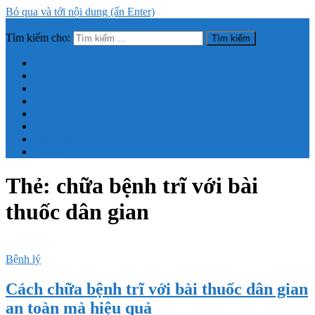
Bỏ qua và tới nội dung (ấn Enter)
Tìm kiếm cho:
Trang thông tin tổng hợp về sức khỏe, làm đẹp
Trang chủ
Giới thiệu
Dinh dưỡng
Sức khỏe
Bệnh lý
Làm đẹp
Mẹo vặt
Tin Tức
Thẻ:
chữa bệnh trĩ với bài
thuốc dân gian
Bệnh lý
Cách chữa bệnh trĩ với bài thuốc dân gian
an toàn mà hiệu quả