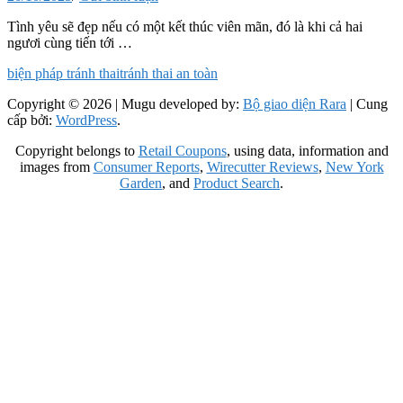
Tình yêu sẽ đẹp nếu có một kết thúc viên mãn, đó là khi cả hai
ngươi cùng tiến tới …
biện pháp tránh thai
tránh thai an toàn
Copyright © 2026
| Mugu developed by:
Bộ giao diện Rara
| Cung
cấp bởi:
WordPress
.
Copyright belongs to
Retail Coupons
, using data, information and
images from
Consumer Reports
,
Wirecutter Reviews
,
New York
Garden
, and
Product Search
.