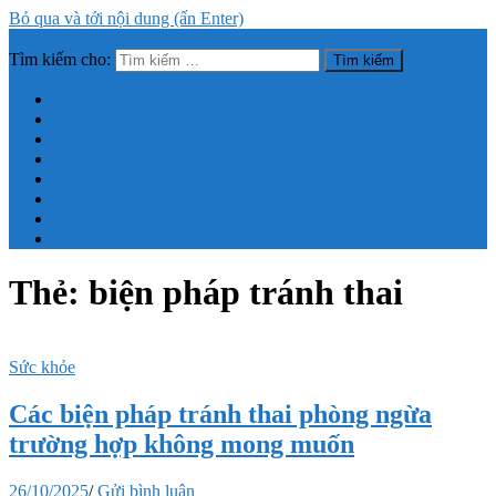
Bỏ qua và tới nội dung (ấn Enter)
Tìm kiếm cho:
Trang thông tin tổng hợp về sức khỏe, làm đẹp
Trang chủ
Giới thiệu
Dinh dưỡng
Sức khỏe
Bệnh lý
Làm đẹp
Mẹo vặt
Tin Tức
Thẻ:
biện pháp tránh thai
Sức khỏe
Các biện pháp tránh thai phòng ngừa
trường hợp không mong muốn
26/10/2025
/
Gửi bình luận