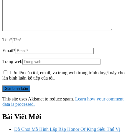
Tên
*
Email
*
Trang web
Lưu tên của tôi, email, và trang web trong trình duyệt này cho
lần bình luận kế tiếp của tôi.
This site uses Akismet to reduce spam.
Learn how your comment
data is processed.
Bài Viết Mới
Đồ Chơi Mô Hình Lắp Ráp Honor Of King Siêu Thú Vị