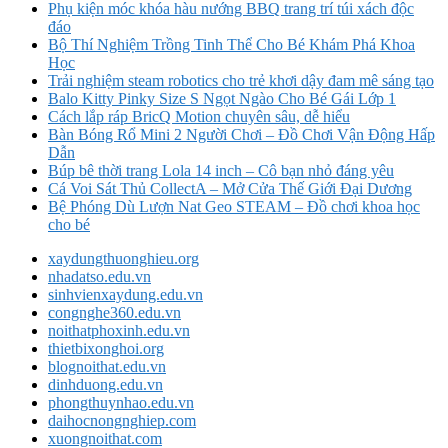
Phụ kiện móc khóa hàu nướng BBQ trang trí túi xách độc
đáo
Bộ Thí Nghiệm Trồng Tinh Thể Cho Bé Khám Phá Khoa
Học
Trải nghiệm steam robotics cho trẻ khơi dậy đam mê sáng tạo
Balo Kitty Pinky Size S Ngọt Ngào Cho Bé Gái Lớp 1
Cách lắp ráp BricQ Motion chuyên sâu, dễ hiểu
Bàn Bóng Rổ Mini 2 Người Chơi – Đồ Chơi Vận Động Hấp
Dẫn
Búp bê thời trang Lola 14 inch – Cô bạn nhỏ đáng yêu
Cá Voi Sát Thủ CollectA – Mở Cửa Thế Giới Đại Dương
Bệ Phóng Dù Lượn Nat Geo STEAM – Đồ chơi khoa học
cho bé
xaydungthuonghieu.org
nhadatso.edu.vn
sinhvienxaydung.edu.vn
congnghe360.edu.vn
noithatphoxinh.edu.vn
thietbixonghoi.org
blognoithat.edu.vn
dinhduong.edu.vn
phongthuynhao.edu.vn
daihocnongnghiep.com
xuongnoithat.com