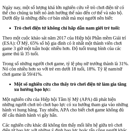
Ngày nay, một số lượng khá lớn nghiên cứu về trò chơi điện tử có
thể cho chúng ta biết nó ảnh hưởng thế nào đến cơ thể và não bộ.
Dưới đây là những điều cơ bản nhất mà mọi người nên biết:
Trò chơi điện tử không chỉ hấp dẫn nam giới trẻ tuổi:
Theo một cuộc khảo sát năm 2017 của Hiệp hội Phần mềm Giải trí
(ESA): Ở Mỹ, 65% số hộ gia đình có ít nhất một thành viên chơi
game 3 giờ một tuần hoặc nhiều hơn. Độ tuổi trung bình của các
game thủ là 35 tuổi.
Trong số những người chơi game, tỷ lệ phụ nữ trưởng thành là 31%.
Nó còn nhiều hơn so với trẻ em dưới 18 tuổi, 18%. Tỷ lệ nam/nữ
chơi game là 59/41%.
Một số nghiên cứu cho thấy trò chơi điện tử làm gia tăng
xu hướng bạo lực:
Một nghiên cứu của Hiệp hội Tâm lý Mỹ (APA) đã phát hiện
những người chơi trò chơi bạo lực có xu hướng tham gia vào những
hành vi hung hăng. Tuy nhiên, APA cho biết chơi game không đủ
để cấu thành hành vi gây hấn.
Các nghiên cứu khác đã không tìm thấy mối liên hệ giữa trò chơi
điện tử bạo lực với những ý định bạo lực hoặc tấn công người khác.