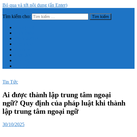
Bỏ qua và tới nội dung (ấn Enter)
Tìm kiếm cho:
Trang thông tin tổng hợp về sức khỏe, làm đẹp
Trang chủ
Giới thiệu
Dinh dưỡng
Sức khỏe
Bệnh lý
Làm đẹp
Mẹo vặt
Tin Tức
Tin Tức
Ai được thành lập trung tâm ngoại
ngữ? Quy định của pháp luật khi thành
lập trung tâm ngoại ngữ
30/10/2025