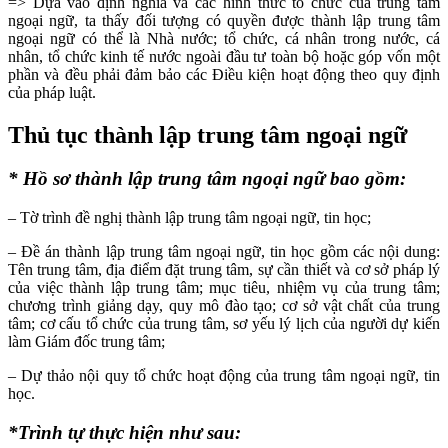
=> Dựa vào định nghĩa và các hình thức tổ chức của trung tâm
ngoại ngữ, ta thấy đối tượng có quyền được thành lập trung tâm
ngoại ngữ có thể là Nhà nước; tổ chức, cá nhân trong nước, cá
nhân, tổ chức kinh tế nước ngoài đầu tư toàn bộ hoặc góp vốn một
phần và đều phải đảm bảo các Điều kiện hoạt động theo quy định
của pháp luật.
Thủ tục thành lập trung tâm ngoại ngữ
* Hồ sơ thành lập trung tâm ngoại ngữ bao gồm:
– Tờ trình đề nghị thành lập trung tâm ngoại ngữ, tin học;
– Đề án thành lập trung tâm ngoại ngữ, tin học gồm các nội dung:
Tên trung tâm, địa điểm đặt trung tâm, sự cần thiết và cơ sở pháp lý
của việc thành lập trung tâm; mục tiêu, nhiệm vụ của trung tâm;
chương trình giảng dạy, quy mô đào tạo; cơ sở vật chất của trung
tâm; cơ cấu tổ chức của trung tâm, sơ yếu lý lịch của người dự kiến
làm Giám đốc trung tâm;
– Dự thảo nội quy tổ chức hoạt động của trung tâm ngoại ngữ, tin
học.
*Trình tự thực hiện như sau: