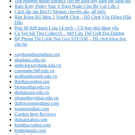
Trải nghiệm steam robotics cho trẻ khơi dậy đam mê sáng tạo
Balo Kitty Pinky Size S Ngọt Ngào Cho Bé Gái Lớp 1
Cách lắp ráp BricQ Motion chuyên sâu, dễ hiểu
Bàn Bóng Rổ Mini 2 Người Chơi – Đồ Chơi Vận Động Hấp
Dẫn
Búp bê thời trang Lola 14 inch – Cô bạn nhỏ đáng yêu
Cá Voi Sát Thủ CollectA – Mở Cửa Thế Giới Đại Dương
Bệ Phóng Dù Lượn Nat Geo STEAM – Đồ chơi khoa học
cho bé
xaydungthuonghieu.org
nhadatso.edu.vn
sinhvienxaydung.edu.vn
congnghe360.edu.vn
noithatphoxinh.edu.vn
thietbixonghoi.org
blognoithat.edu.vn
dinhduong.edu.vn
phongthuynhao.edu.vn
daihocnongnghiep.com
xuongnoithat.com
Garden Item Reviews
duluanxahoi.com
kienthucxahoi.com
tentienganh.com