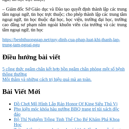
– Giám đốc Sở Giáo dục và Đào tạo quyết định thành lập các trung
tâm ngoại ngữ, tin học trực thuộc; cho phép thành lập các trung tâm
ngoại ngữ, tin học thuộc đại học, học viện, trường đại học, trường
cao đẳng sư phạm nằm ngoài khuôn viên của trường và các trung
tâm ngoại ngữ, tin học
https://benhthuonggap.net/quy-dinh-cua-phap-luat-khi-thanh-lap-
trung-tam-ngoai-ngu
Điều hướng bài viết
5 công thức ngâm chân kết hợp bồn ngâm chân phòng một số bệnh
thông thường
Môi thâm và những cách trị hiệu quả mà an toàn.
Bài Viết Mới
Đồ Chơi Mô Hình Lắp Ráp Honor Of King Siêu Thú Vị
Phụ kiện móc khóa hàu nướng BBQ trang trí túi xách độc
đáo
Bộ Thí Nghiệm Trồng Tinh Thể Cho Bé Khám Phá Khoa
Học