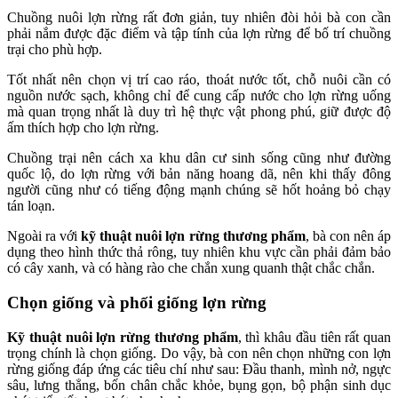
Chuồng nuôi lợn rừng rất đơn giản, tuy nhiên đòi hỏi bà con cần
phải nắm được đặc điểm và tập tính của lợn rừng để bố trí chuồng
trại cho phù hợp.
Tốt nhất nên chọn vị trí cao ráo, thoát nước tốt, chỗ nuôi cần có
nguồn nước sạch, không chỉ để cung cấp nước cho lợn rừng uống
mà quan trọng nhất là duy trì hệ thực vật phong phú, giữ được độ
ấm thích hợp cho lợn rừng.
Chuồng trại nên cách xa khu dân cư sinh sống cũng như đường
quốc lộ, do lợn rừng với bản năng hoang dã, nên khi thấy đông
người cũng như có tiếng động mạnh chúng sẽ hốt hoảng bỏ chạy
tán loạn.
Ngoài ra với
kỹ thuật nuôi lợn rừng thương phẩm
, bà con nên áp
dụng theo hình thức thả rông, tuy nhiên khu vực cần phải đảm bảo
có cây xanh, và có hàng rào che chắn xung quanh thật chắc chắn.
Chọn giống và phối giống lợn rừng
Kỹ thuật nuôi lợn rừng thương phẩm
, thì khâu đầu tiên rất quan
trọng chính là chọn giống. Do vậy, bà con nên chọn những con lợn
rừng giống đáp ứng các tiêu chí như sau: Đầu thanh, mình nở, ngực
sâu, lưng thẳng, bốn chân chắc khỏe, bụng gọn, bộ phận sinh dục