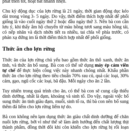
phát triển tốt, hoạt bát nhanh nhẹn.
Chu kỳ động dục của lợn rừng là 21 ngày, thời gian động dục kéo
dài trong vòng 3- 5 ngày. Do vậy, thời điểm thích hợp nhất để phối
giống là vào cuối ngày thứ 2 hoặc đầu ngày thứ 3. Nên bà con cần
lưu ý, khi thấy âm hộ chuyển từ màu hồng tươi sang màu hồng tái,
có nếp nhăn và dịch nhờn tiết ra nhiều, tai chĩa về phía trước, có
phản xạ đứng im là thời điểm thích hợp nhất để phối giống.
Thức ăn cho lợn rừng
Thức ăn của lợn rừng chủ yếu bao gồm thức ăn thô xanh, thức ăn
tinh, và thức ăn bổ sung. Bà con có thể sử dụng
máy ép cám viên
tự chế
để thực hiện công việc này nhanh chóng nhất. Khẩu phần
thức ăn cho lợn rừng theo tiêu chuẩn 70% rau củ, quả các loại, 30%
cám, gạo, ngũ cốc các loại, bã đậu. Mỗi ngày cho ăn 2 lần.
Tuy nhiên trong quá trình cho ăn, có thể bà con sẽ cung cấp thiếu
dinh dưỡng, nhất là đạm, khoáng và sinh tố. Do vậy, ngoài việc bổ
sung thức ăn tinh giàu đạm, muối, sinh tố ra, thì bà con nên bổ sung
thêm đá liếm cho lợn rừng liếm tự do.
Bà con không nên lạm dụng thức ăn giàu chất dinh dưỡng để chăn
nuôi lợn rừng, bởi vì như thế sẽ làm ảnh hưởng đến chất lượng thịt
thành phẩm, đồng thời đôi khi còn khiến cho lợn rừng bị rối loạn