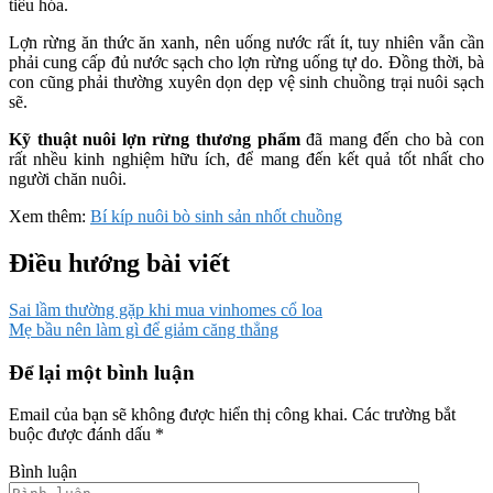
tiêu hóa.
Lợn rừng ăn thức ăn xanh, nên uống nước rất ít, tuy nhiên vẫn cần
phải cung cấp đủ nước sạch cho lợn rừng uống tự do. Đồng thời, bà
con cũng phải thường xuyên dọn dẹp vệ sinh chuồng trại nuôi sạch
sẽ.
Kỹ thuật nuôi lợn rừng thương phẩm
đã mang đến cho bà con
rất nhều kinh nghiệm hữu ích, để mang đến kết quả tốt nhất cho
người chăn nuôi.
Xem thêm:
Bí kíp nuôi bò sinh sản nhốt chuồng
Điều hướng bài viết
Sai lầm thường gặp khi mua vinhomes cổ loa
Mẹ bầu nên làm gì để giảm căng thẳng
Để lại một bình luận
Email của bạn sẽ không được hiển thị công khai.
Các trường bắt
buộc được đánh dấu
*
Bình luận