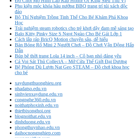
Đồ Chơi Mô Hình Lắp Ráp Honor Of King Siêu Thú Vị
Phụ kiện móc khóa hàu nướng BBQ trang trí túi xách độc
đáo
Bộ Thí Nghiệm Trồng Tinh Thể Cho Bé Khám Phá Khoa
Học
Trải nghiệm steam robotics cho trẻ khơi dậy đam mê sáng tạo
Balo Kitty Pinky Size S Ngọt Ngào Cho Bé Gái Lớp 1
Cách lắp ráp BricQ Motion chuyên sâu, dễ hiểu
Bàn Bóng Rổ Mini 2 Người Chơi – Đồ Chơi Vận Động Hấp
Dẫn
Búp bê thời trang Lola 14 inch – Cô bạn nhỏ đáng yêu
Cá Voi Sát Thủ CollectA – Mở Cửa Thế Giới Đại Dương
Bệ Phóng Dù Lượn Nat Geo STEAM – Đồ chơi khoa học
cho bé
xaydungthuonghieu.org
nhadatso.edu.vn
sinhvienxaydung.edu.vn
congnghe360.edu.vn
noithatphoxinh.edu.vn
thietbixonghoi.org
blognoithat.edu.vn
dinhduong.edu.vn
phongthuynhao.edu.vn
daihocnongnghiep.com