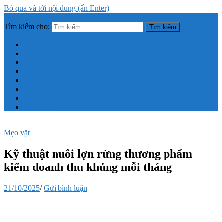
Bỏ qua và tới nội dung (ấn Enter)
Tìm kiếm cho:
Trang thông tin tổng hợp về sức khỏe, làm đẹp
Trang chủ
Giới thiệu
Dinh dưỡng
Sức khỏe
Bệnh lý
Làm đẹp
Mẹo vặt
Tin Tức
Mẹo vặt
Kỹ thuật nuôi lợn rừng thương phẩm
kiếm doanh thu khủng mỗi tháng
21/10/2025
/
Gửi bình luận