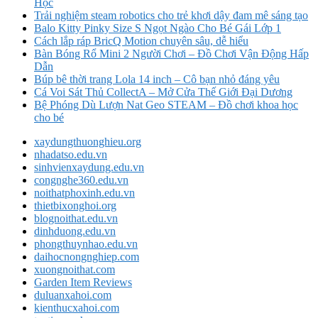
Học
Trải nghiệm steam robotics cho trẻ khơi dậy đam mê sáng tạo
Balo Kitty Pinky Size S Ngọt Ngào Cho Bé Gái Lớp 1
Cách lắp ráp BricQ Motion chuyên sâu, dễ hiểu
Bàn Bóng Rổ Mini 2 Người Chơi – Đồ Chơi Vận Động Hấp
Dẫn
Búp bê thời trang Lola 14 inch – Cô bạn nhỏ đáng yêu
Cá Voi Sát Thủ CollectA – Mở Cửa Thế Giới Đại Dương
Bệ Phóng Dù Lượn Nat Geo STEAM – Đồ chơi khoa học
cho bé
xaydungthuonghieu.org
nhadatso.edu.vn
sinhvienxaydung.edu.vn
congnghe360.edu.vn
noithatphoxinh.edu.vn
thietbixonghoi.org
blognoithat.edu.vn
dinhduong.edu.vn
phongthuynhao.edu.vn
daihocnongnghiep.com
xuongnoithat.com
Garden Item Reviews
duluanxahoi.com
kienthucxahoi.com