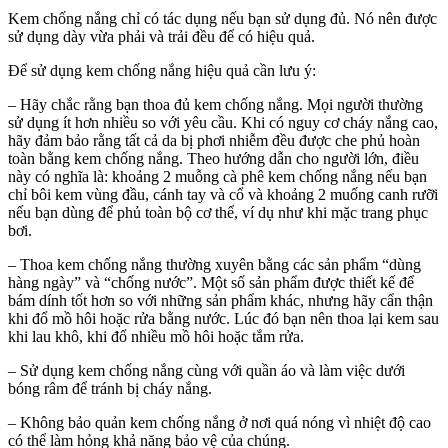
Kem chống nắng chỉ có tác dụng nếu bạn sử dụng đủ. Nó nên được
sử dụng dày vừa phải và trải đều để có hiệu quả.
Để sử dụng kem chống nắng hiệu quả cần lưu ý:
– Hãy chắc rằng bạn thoa đủ kem chống nắng. Mọi người thường
sử dụng ít hơn nhiều so với yêu cầu. Khi có nguy cơ cháy nắng cao,
hãy đảm bảo rằng tất cả da bị phơi nhiễm đều được che phủ hoàn
toàn bằng kem chống nắng. Theo hướng dẫn cho người lớn, điều
này có nghĩa là: khoảng 2 muỗng cà phê kem chống nắng nếu bạn
chỉ bôi kem vùng đầu, cánh tay và cổ và khoảng 2 muống canh rưỡi
nếu bạn dùng để phủ toàn bộ cơ thể, ví dụ như khi mặc trang phục
bơi.
– Thoa kem chống nắng thường xuyên bằng các sản phẩm “dùng
hàng ngày” và “chống nước”. Một số sản phẩm được thiết kế để
bám dính tốt hơn so với những sản phẩm khác, nhưng hãy cẩn thận
khi đổ mồ hôi hoặc rửa bằng nước. Lúc đó bạn nên thoa lại kem sau
khi lau khô, khi đổ nhiều mồ hôi hoặc tắm rửa.
– Sử dụng kem chống nắng cùng với quần áo và làm việc dưới
bóng râm để tránh bị cháy nắng.
– Không bảo quản kem chống nắng ở nơi quá nóng vì nhiệt độ cao
có thể làm hỏng khả năng bảo vệ của chúng.