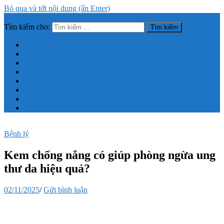
Bỏ qua và tới nội dung (ấn Enter)
Tìm kiếm cho:
Trang thông tin tổng hợp về sức khỏe, làm đẹp
Trang chủ
Giới thiệu
Dinh dưỡng
Sức khỏe
Bệnh lý
Làm đẹp
Mẹo vặt
Tin Tức
Bệnh lý
Kem chống nắng có giúp phòng ngừa ung
thư da hiệu quả?
02/11/2025
/
Gửi bình luận