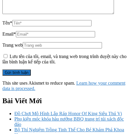
Tên
*
Email
*
Trang web
Lưu tên của tôi, email, và trang web trong trình duyệt này cho
lần bình luận kế tiếp của tôi.
This site uses Akismet to reduce spam.
Learn how your comment
data is processed.
Bài Viết Mới
Đồ Chơi Mô Hình Lắp Ráp Honor Of King Siêu Thú Vị
Phụ kiện móc khóa hàu nướng BBQ trang trí túi xách độc
đáo
Bộ Thí Nghiệm Trồng Tinh Thể Cho Bé Khám Phá Khoa