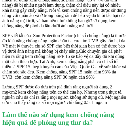
nắng) đã bị nhiều người lạm dụng, thậm chí điều này lại có nhiều
khả năng gây cháy nắng. Nỏi vì kem chống nắng nên được sử dụng
cùng với quần áo và ở trong bóng râm để bảo vệ da khỏi tác hại của
ánh nắng mặt trời, và bạn nên nhớ không bao giờ sử dụng kem
chống nắng để phơi da lâu dưới ánh nắng mặt trời.
SPF viết tắt của Sun Protection Factor (chỉ số chống nắng) là thước
đo khả năng chống nắng ngăn chặn tia cực tím UVB gây tổn hại da.
Về mặt lý thuyết, chỉ số SPF cho biết thời gian bạn có thể được bảo
vệ dưới ánh nắng mà không bị cháy nắng.Các chuyên gia đã phát
hiện ra rằng kem chống nắng SPF 15 sẽ bảo vệ da đầy đủ khi dùng
một cách thích hợp. Tại Anh, kem chống nắng phải có chỉ số tối
thiều là SPF 15 thep khuyến cáo của Viện Quốc Gia về sức khỏe và
chăm sóc sắc đẹp. Kem chống nắng SPF 15 ngăn cảm 93% tia
UVB, còn kem chống nắng SPF 30 ngăn cản 96%.
Lượng SPF được đo dựa trên giả định rằng người sử dụng 2
mg/cm2 kem chống nắng trên cơ thể của họ. Nhưng trong thực tế,
nghiên cứu đã chỉ ra rằng mọi người không sử dụng đủ. Một nghiên
cứu cho thấy rằng đa số mọi người chỉ dùng 0.5-1 mg/cm
Làm thế nào sử dụng kem chống nắng
hiệu quả để phòng ung thư da?