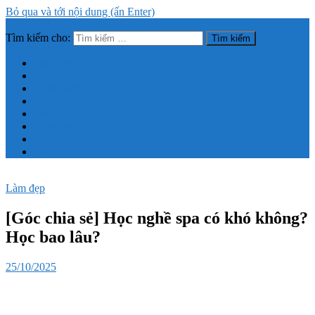
Bỏ qua và tới nội dung (ấn Enter)
Tìm kiếm cho:
Trang thông tin tổng hợp về sức khỏe, làm đẹp
Trang chủ
Giới thiệu
Dinh dưỡng
Sức khỏe
Bệnh lý
Làm đẹp
Mẹo vặt
Tin Tức
Làm đẹp
[Góc chia sẻ] Học nghề spa có khó không?
Học bao lâu?
25/10/2025