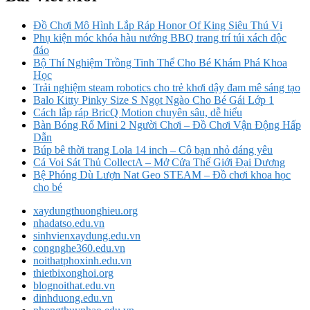
Đồ Chơi Mô Hình Lắp Ráp Honor Of King Siêu Thú Vị
Phụ kiện móc khóa hàu nướng BBQ trang trí túi xách độc
đáo
Bộ Thí Nghiệm Trồng Tinh Thể Cho Bé Khám Phá Khoa
Học
Trải nghiệm steam robotics cho trẻ khơi dậy đam mê sáng tạo
Balo Kitty Pinky Size S Ngọt Ngào Cho Bé Gái Lớp 1
Cách lắp ráp BricQ Motion chuyên sâu, dễ hiểu
Bàn Bóng Rổ Mini 2 Người Chơi – Đồ Chơi Vận Động Hấp
Dẫn
Búp bê thời trang Lola 14 inch – Cô bạn nhỏ đáng yêu
Cá Voi Sát Thủ CollectA – Mở Cửa Thế Giới Đại Dương
Bệ Phóng Dù Lượn Nat Geo STEAM – Đồ chơi khoa học
cho bé
xaydungthuonghieu.org
nhadatso.edu.vn
sinhvienxaydung.edu.vn
congnghe360.edu.vn
noithatphoxinh.edu.vn
thietbixonghoi.org
blognoithat.edu.vn
dinhduong.edu.vn