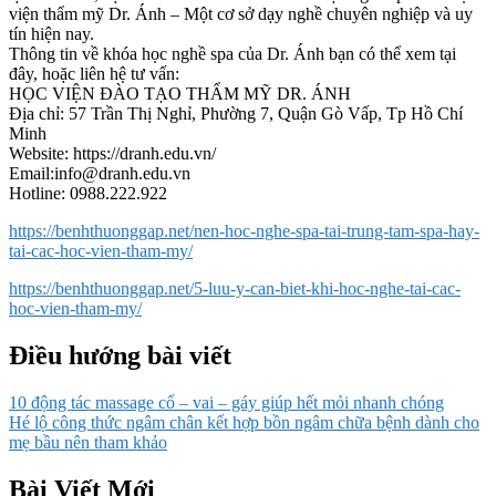
viện thẩm mỹ Dr. Ánh – Một cơ sở dạy nghề chuyên nghiệp và uy
tín hiện nay.
Thông tin về khóa học nghề spa của Dr. Ánh bạn có thể xem tại
đây, hoặc liên hệ tư vấn:
HỌC VIỆN ĐÀO TẠO THẨM MỸ DR. ÁNH
Địa chỉ: 57 Trần Thị Nghỉ, Phường 7, Quận Gò Vấp, Tp Hồ Chí
Minh
Website: https://dranh.edu.vn/
Email:
info@dranh.edu.vn
Hotline: 0988.222.922
https://benhthuonggap.net/nen-hoc-nghe-spa-tai-trung-tam-spa-hay-
tai-cac-hoc-vien-tham-my/
https://benhthuonggap.net/5-luu-y-can-biet-khi-hoc-nghe-tai-cac-
hoc-vien-tham-my/
Điều hướng bài viết
10 động tác massage cổ – vai – gáy giúp hết mỏi nhanh chóng
Hé lộ công thức ngâm chân kết hợp bồn ngâm chữa bệnh dành cho
mẹ bầu nên tham khảo
Bài Viết Mới