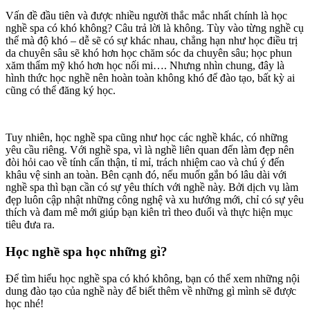
Vấn đề đầu tiên và được nhiều người thắc mắc nhất chính là học
nghề spa có khó không? Câu trả lời là không. Tùy vào từng nghề cụ
thể mà độ khó – dễ sẽ có sự khác nhau, chẳng hạn như học điều trị
da chuyên sâu sẽ khó hơn học chăm sóc da chuyên sâu; học phun
xăm thẩm mỹ khó hơn học nối mi…. Nhưng nhìn chung, đây là
hình thức học nghề nên hoàn toàn không khó để đào tạo, bất kỳ ai
cũng có thể đăng ký học.
Tuy nhiên, học nghề spa cũng như học các nghề khác, có những
yêu cầu riêng. Với nghề spa, vì là nghề liên quan đến làm đẹp nên
đòi hỏi cao về tính cẩn thận, tỉ mỉ, trách nhiệm cao và chú ý đến
khâu vệ sinh an toàn. Bên cạnh đó, nếu muốn gắn bó lâu dài với
nghề spa thì bạn cần có sự yêu thích với nghề này. Bởi dịch vụ làm
đẹp luôn cập nhật những công nghệ và xu hướng mới, chỉ có sự yêu
thích và đam mê mới giúp bạn kiên trì theo đuổi và thực hiện mục
tiêu đưa ra.
Học nghề spa học những gì?
Để tìm hiểu học nghề spa có khó không, bạn có thể xem những nội
dung đào tạo của nghề này để biết thêm về những gì mình sẽ được
học nhé!