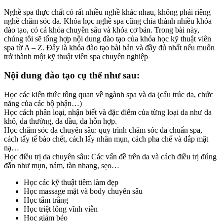
Nghề spa thực chất có rất nhiều nghề khác nhau, không phải riêng
nghề chăm sóc da. Khóa học nghề spa cũng chia thành nhiều khóa
đào tạo, có cả khóa chuyên sâu và khóa cơ bản. Trong bài này,
chúng tôi sẽ tổng hợp nội dung đào tạo của khóa học kỹ thuật viên
spa từ A – Z. Đây là khóa đào tạo bài bản và đầy đủ nhất nếu muốn
trở thành một kỹ thuật viên spa chuyên nghiệp
Nội dung đào tạo cụ thể như sau:
Học các kiến thức tổng quan về ngành spa và da (cấu trúc da, chức
năng của các bộ phận…)
Học cách phân loại, nhận biết và đặc điểm của từng loại da như da
khô, da thường, da dầu, da hỗn hợp.
Học chăm sóc da chuyên sâu: quy trình chăm sóc da chuẩn spa,
cách tẩy tế bào chết, cách lấy nhân mụn, cách pha chế và đắp mặt
nạ…
Học điều trị da chuyên sâu: Các vấn đề trên da và cách điều trị đúng
đắn như mụn, nám, tàn nhang, sẹo…
Học các kỹ thuật tiêm làm đẹp
Học massage mặt và body chuyên sâu
Học tắm trắng
Học triệt lông vĩnh viễn
Học giảm béo