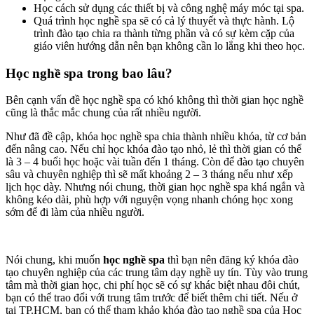
Học cách sử dụng các thiết bị và công nghệ máy móc tại spa.
Quá trình học nghề spa sẽ có cả lý thuyết và thực hành. Lộ
trình đào tạo chia ra thành từng phần và có sự kèm cặp của
giáo viên hướng dẫn nên bạn không cần lo lắng khi theo học.
Học nghề spa trong bao lâu?
Bên cạnh vấn đề học nghề spa có khó không thì thời gian học nghề
cũng là thắc mắc chung của rất nhiều người.
Như đã đề cập, khóa học nghề spa chia thành nhiều khóa, từ cơ bản
đến nâng cao. Nếu chỉ học khóa đào tạo nhỏ, lẻ thì thời gian có thể
là 3 – 4 buổi học hoặc vài tuần đến 1 tháng. Còn để đào tạo chuyên
sâu và chuyên nghiệp thì sẽ mất khoảng 2 – 3 tháng nếu như xếp
lịch học dày. Nhưng nói chung, thời gian học nghề spa khá ngắn và
không kéo dài, phù hợp với nguyện vọng nhanh chóng học xong
sớm để đi làm của nhiều người.
Nói chung, khi muốn
học nghề spa
thì bạn nên đăng ký khóa đào
tạo chuyên nghiệp của các trung tâm dạy nghề uy tín. Tùy vào trung
tâm mà thời gian học, chi phí học sẽ có sự khác biệt nhau đôi chút,
bạn có thể trao đổi với trung tâm trước để biết thêm chi tiết. Nếu ở
tại TP.HCM, bạn có thể tham khảo khóa đào tạo nghề spa của Học