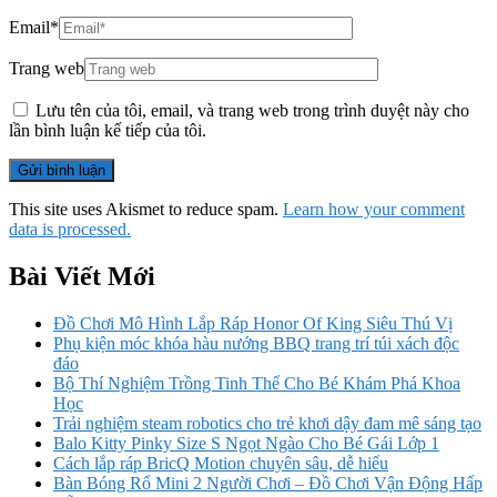
Email
*
Trang web
Lưu tên của tôi, email, và trang web trong trình duyệt này cho
lần bình luận kế tiếp của tôi.
This site uses Akismet to reduce spam.
Learn how your comment
data is processed.
Bài Viết Mới
Đồ Chơi Mô Hình Lắp Ráp Honor Of King Siêu Thú Vị
Phụ kiện móc khóa hàu nướng BBQ trang trí túi xách độc
đáo
Bộ Thí Nghiệm Trồng Tinh Thể Cho Bé Khám Phá Khoa
Học
Trải nghiệm steam robotics cho trẻ khơi dậy đam mê sáng tạo
Balo Kitty Pinky Size S Ngọt Ngào Cho Bé Gái Lớp 1
Cách lắp ráp BricQ Motion chuyên sâu, dễ hiểu
Bàn Bóng Rổ Mini 2 Người Chơi – Đồ Chơi Vận Động Hấp