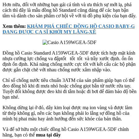
Hơn nữa, đối với những bạn gái cá tính và ưa thích sự mới lạ, phá
cách thì đây là mẫu đồng hồ Standard cũng đáng để các bạn bận
tâm và dành cho sản phẩm cơ hội về với tủ đồ phụ kiện của bạn đấy.
Xem thêm:
KHÁM PHÁ CHIẾC ĐỒNG HỒ CASIO BABY-G
ĐANG ĐƯỢC CA SĨ KHỞI MY LĂNG-XÊ
Đồng hồ Casio Standard A159WGEA-5DF được tích hợp mặt kính
nhựa cường lực chống va đậptốt tốt tốt và trầy xước định. ổn ổn
định ổn định. Khả năng chống nước cực tốt với kết cấu các bộ phận
được gắn chặt chẽ với nhau chống nước xâm nhập vào.
Chỉ số chống nước tiêu chuẩn 3ATM của sản phẩm giúp bạn có thể
đeo đồng hồ khi đi mưa nhỏ hoặc chống giọt bắn từ nước rửa tay.
Tuyệt đối không được đeo khi đi tắm hoặc đi bơi để đảm bảo độ bền
bạn nhé.
Không dừng lại ở đó, dây kim loại được mạ ion vàng và được làm
từ thép không gỉ, nên các bạn không phải lo lắng sợ đồng hồ của
mình bị phai màu hay ảnh hưởng đến sức khỏe của bản thân.
Và để sở hữu một chiếc đồng hồ Casio A159WGEA-5DF chính
hãng, bạn có thể
mua tại đây