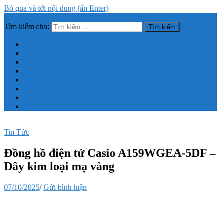
Bỏ qua và tới nội dung (ấn Enter)
Tìm kiếm cho:
Trang thông tin tổng hợp về sức khỏe, làm đẹp
Trang chủ
Giới thiệu
Dinh dưỡng
Sức khỏe
Bệnh lý
Làm đẹp
Mẹo vặt
Tin Tức
Tin Tức
Đồng hồ điện tử Casio A159WGEA-5DF –
Dây kim loại mạ vàng
07/10/2025
/
Gửi bình luận