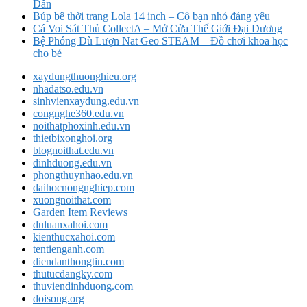
Dẫn
Búp bê thời trang Lola 14 inch – Cô bạn nhỏ đáng yêu
Cá Voi Sát Thủ CollectA – Mở Cửa Thế Giới Đại Dương
Bệ Phóng Dù Lượn Nat Geo STEAM – Đồ chơi khoa học
cho bé
xaydungthuonghieu.org
nhadatso.edu.vn
sinhvienxaydung.edu.vn
congnghe360.edu.vn
noithatphoxinh.edu.vn
thietbixonghoi.org
blognoithat.edu.vn
dinhduong.edu.vn
phongthuynhao.edu.vn
daihocnongnghiep.com
xuongnoithat.com
Garden Item Reviews
duluanxahoi.com
kienthucxahoi.com
tentienganh.com
diendanthongtin.com
thutucdangky.com
thuviendinhduong.com
doisong.org