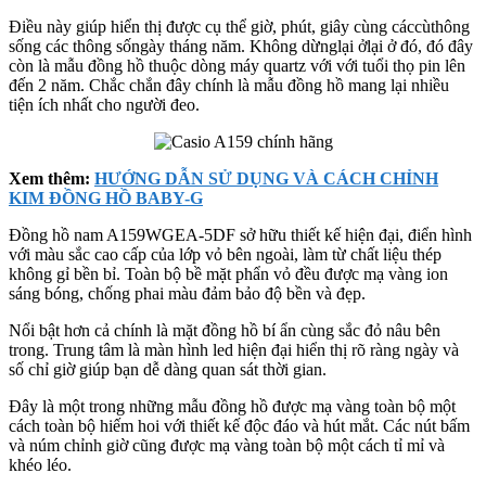
Điều này giúp hiển thị được cụ thể giờ, phút, giây cùng cáccùthông
sống các thông sốngày tháng năm. Không dừnglại ởlại ở đó, đó đây
còn là mẫu đồng hồ thuộc dòng máy quartz với với tuổi thọ pin lên
đến 2 năm. Chắc chắn đây chính là mẫu đồng hồ mang lại nhiều
tiện ích nhất cho người đeo.
Xem thêm:
HƯỚNG DẪN SỬ DỤNG VÀ CÁCH CHỈNH
KIM ĐỒNG HỒ BABY-G
Đồng hồ nam A159WGEA-5DF sở hữu thiết kế hiện đại, điển hình
với màu sắc cao cấp của lớp vỏ bên ngoài, làm từ chất liệu thép
không gỉ bền bỉ. Toàn bộ bề mặt phẩn vỏ đều được mạ vàng ion
sáng bóng, chống phai màu đảm bảo độ bền và đẹp.
Nổi bật hơn cả chính là mặt đồng hồ bí ẩn cùng sắc đỏ nâu bên
trong. Trung tâm là màn hình led hiện đại hiển thị rõ ràng ngày và
số chỉ giờ giúp bạn dễ dàng quan sát thời gian.
Đây là một trong những mẫu đồng hồ được mạ vàng toàn bộ một
cách toàn bộ hiếm hoi với thiết kế độc đáo và hút mắt. Các nút bấm
và núm chỉnh giờ cũng được mạ vàng toàn bộ một cách tỉ mỉ và
khéo léo.