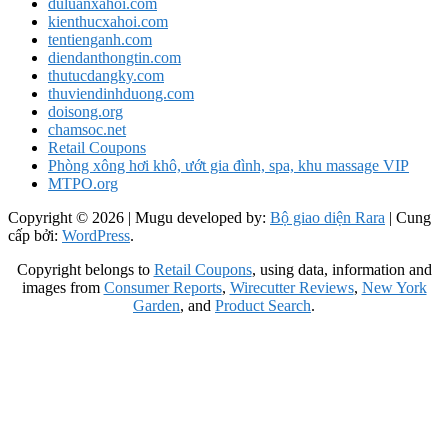
duluanxahoi.com
kienthucxahoi.com
tentienganh.com
diendanthongtin.com
thutucdangky.com
thuviendinhduong.com
doisong.org
chamsoc.net
Retail Coupons
Phòng xông hơi khô, ướt gia đình, spa, khu massage VIP
MTPO.org
Copyright © 2026
| Mugu developed by:
Bộ giao diện Rara
| Cung
cấp bởi:
WordPress
.
Copyright belongs to
Retail Coupons
, using data, information and
images from
Consumer Reports
,
Wirecutter Reviews
,
New York
Garden
, and
Product Search
.