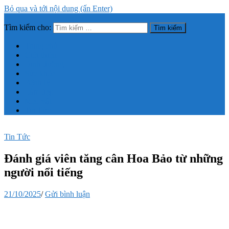
Bỏ qua và tới nội dung (ấn Enter)
Tìm kiếm cho:
Trang thông tin tổng hợp về sức khỏe, làm đẹp
Trang chủ
Giới thiệu
Dinh dưỡng
Sức khỏe
Bệnh lý
Làm đẹp
Mẹo vặt
Tin Tức
Tin Tức
Đánh giá viên tăng cân Hoa Bảo từ những
người nổi tiếng
21/10/2025
/
Gửi bình luận