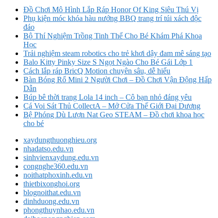
Đồ Chơi Mô Hình Lắp Ráp Honor Of King Siêu Thú Vị
Phụ kiện móc khóa hàu nướng BBQ trang trí túi xách độc
đáo
Bộ Thí Nghiệm Trồng Tinh Thể Cho Bé Khám Phá Khoa
Học
Trải nghiệm steam robotics cho trẻ khơi dậy đam mê sáng tạo
Balo Kitty Pinky Size S Ngọt Ngào Cho Bé Gái Lớp 1
Cách lắp ráp BricQ Motion chuyên sâu, dễ hiểu
Bàn Bóng Rổ Mini 2 Người Chơi – Đồ Chơi Vận Động Hấp
Dẫn
Búp bê thời trang Lola 14 inch – Cô bạn nhỏ đáng yêu
Cá Voi Sát Thủ CollectA – Mở Cửa Thế Giới Đại Dương
Bệ Phóng Dù Lượn Nat Geo STEAM – Đồ chơi khoa học
cho bé
xaydungthuonghieu.org
nhadatso.edu.vn
sinhvienxaydung.edu.vn
congnghe360.edu.vn
noithatphoxinh.edu.vn
thietbixonghoi.org
blognoithat.edu.vn
dinhduong.edu.vn
phongthuynhao.edu.vn