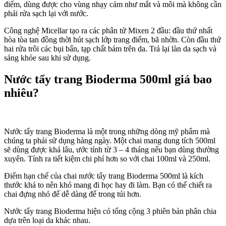
điểm, dùng được cho vùng nhạy cảm như mắt và môi mà không cần
phải rửa sạch lại với nước.
Công nghệ Micellar tạo ra các phân tử Mixen 2 đầu: đầu thứ nhất
hòa tòa tan đồng thời hút sạch lớp trang điểm, bã nhờn. Còn đầu thứ
hai rửa trôi các bụi bẩn, tạp chất bám trên da. Trả lại làn da sạch và
sáng khỏe sau khi sử dụng.
Nước tẩy trang Bioderma 500ml giá bao
nhiêu?
Nước tẩy trang Bioderma là một trong những dòng mỹ phẩm mà
chúng ta phải sử dụng hàng ngày. Một chai mang dung tích 500ml
sẽ dùng được khá lâu, ước tính từ 3 – 4 tháng nếu bạn dùng thường
xuyên. Tính ra tiết kiệm chi phí hơn so với chai 100ml và 250ml.
Điểm hạn chế của chai nước tẩy trang Bioderma 500ml là kích
thước khá to nên khó mang đi học hay đi làm. Bạn có thể chiết ra
chai đựng nhỏ để dễ dàng để trong túi hơn.
Nước tẩy trang Bioderma hiện có tổng cộng 3 phiên bản phân chia
dựa trên loại da khác nhau.