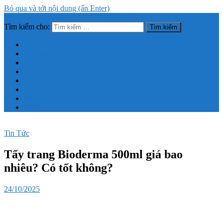
Bỏ qua và tới nội dung (ấn Enter)
Tìm kiếm cho:
Trang thông tin tổng hợp về sức khỏe, làm đẹp
Trang chủ
Giới thiệu
Dinh dưỡng
Sức khỏe
Bệnh lý
Làm đẹp
Mẹo vặt
Tin Tức
Tin Tức
Tẩy trang Bioderma 500ml giá bao
nhiêu? Có tốt không?
24/10/2025