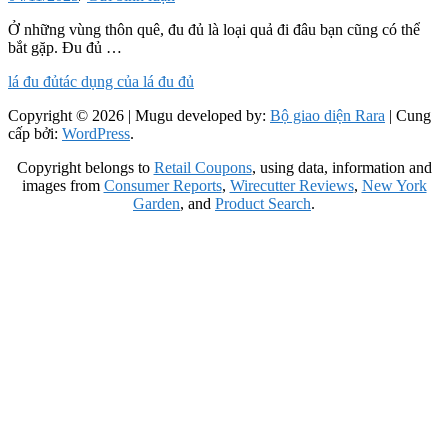
Ở những vùng thôn quê, đu đủ là loại quả đi đâu bạn cũng có thể
bắt gặp. Đu đủ …
lá đu đủ
tác dụng của lá đu đủ
Copyright © 2026
| Mugu developed by:
Bộ giao diện Rara
| Cung
cấp bởi:
WordPress
.
Copyright belongs to
Retail Coupons
, using data, information and
images from
Consumer Reports
,
Wirecutter Reviews
,
New York
Garden
, and
Product Search
.