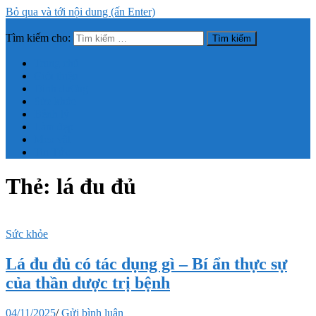
Bỏ qua và tới nội dung (ấn Enter)
Tìm kiếm cho:
Trang thông tin tổng hợp về sức khỏe, làm đẹp
Trang chủ
Giới thiệu
Dinh dưỡng
Sức khỏe
Bệnh lý
Làm đẹp
Mẹo vặt
Tin Tức
Thẻ:
lá đu đủ
Sức khỏe
Lá đu đủ có tác dụng gì – Bí ẩn thực sự
của thần dược trị bệnh
04/11/2025
/
Gửi bình luận