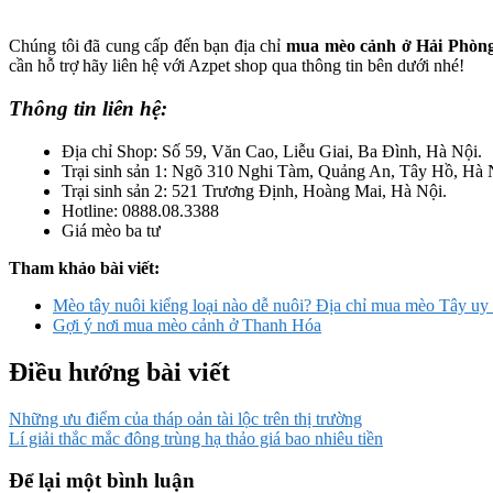
Chúng tôi đã cung cấp đến bạn địa chỉ
mua mèo cảnh ở Hải Phòn
cần hỗ trợ hãy liên hệ với Azpet shop qua thông tin bên dưới nhé!
Thông tin liên hệ:
Địa chỉ Shop: Số 59, Văn Cao, Liễu Giai, Ba Đình, Hà Nội.
Trại sinh sản 1: Ngõ 310 Nghi Tàm, Quảng An, Tây Hồ, Hà 
Trại sinh sản 2: 521 Trương Định, Hoàng Mai, Hà Nội.
Hotline: 0888.08.3388
Giá mèo ba tư
Tham khảo bài viết:
Mèo tây nuôi kiểng loại nào dễ nuôi? Địa chỉ mua mèo Tây uy 
Gợi ý nơi mua mèo cảnh ở Thanh Hóa
Điều hướng bài viết
Những ưu điểm của tháp oản tài lộc trên thị trường
Lí giải thắc mắc đông trùng hạ thảo giá bao nhiêu tiền
Để lại một bình luận