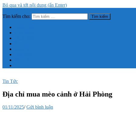
Bỏ qua và tới nội dung (ấn Enter)
Tìm kiếm cho:
Trang thông tin tổng hợp về sức khỏe, làm đẹp
Trang chủ
Giới thiệu
Dinh dưỡng
Sức khỏe
Bệnh lý
Làm đẹp
Mẹo vặt
Tin Tức
Tin Tức
Địa chỉ mua mèo cảnh ở Hải Phòng
01/11/2025
/
Gửi bình luận