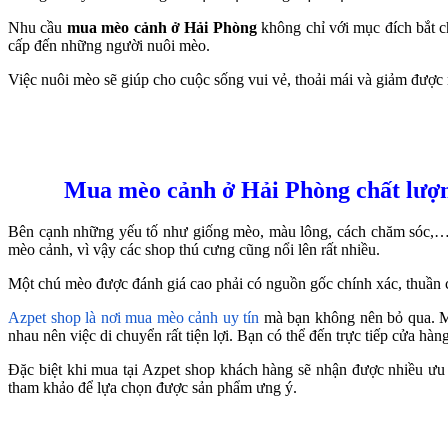
Nhu cầu
mua mèo cảnh ở Hải Phòng
không chỉ với mục đích bắt 
cấp đến những người nuôi mèo.
Việc nuôi mèo sẽ giúp cho cuộc sống vui vẻ, thoải mái và giảm được
Mua mèo cảnh ở Hải Phòng chất lượn
Bên cạnh những yếu tố như giống mèo, màu lông, cách chăm sóc,…
mèo cảnh, vì vậy các shop thú cưng cũng nổi lên rất nhiều.
Một chú mèo được đánh giá cao phải có nguồn gốc chính xác, thuần 
Azpet shop là nơi mua mèo cảnh uy tín
mà bạn không nên bỏ qua. Mặ
nhau nên việc di chuyển rất tiện lợi. Bạn có thể đến trực tiếp cửa h
Đặc biệt khi mua tại Azpet shop khách hàng sẽ nhận được nhiều ưu 
tham khảo để lựa chọn được sản phẩm ưng ý.