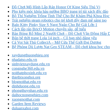
Đồ Chơi Mô Hình Lắp Ráp Honor Of King Siêu Thú Vị
Phụ kiện móc khóa hàu nướng BBQ trang trí túi xách độc đáo
Bộ Thí Nghiệm Trồng Tinh Thể Cho Bé Khám Phá Khoa Học
Trải nghiệm steam robotics cho trẻ khơi dậy đam mê sáng tạo
Balo Kitty Pinky Size S Ngọt Ngào Cho Bé Gái Lớp 1
Cách lắp ráp BricQ Motion chuyên sâu, dễ hiểu
Bàn Bóng Rổ Mini 2 Người Chơi – Đồ Chơi Vận Động Hấp 
Búp bê thời trang Lola 14 inch – Cô bạn nhỏ đáng yêu
Cá Voi Sát Thủ CollectA – Mở Cửa Thế Giới Đại Dương
Bệ Phóng Dù Lượn Nat Geo STEAM – Đồ chơi khoa học cho
xaydungthuonghieu.org
nhadatso.edu.vn
sinhvienxaydung.edu.vn
congnghe360.edu.vn
noithatphoxinh.edu.vn
thietbixonghoi.org
blognoithat.edu.vn
dinhduong.edu.vn
phongthuynhao.edu.vn
daihocnongnghiep.com
xuongnoithat.com
Garden Item Reviews
duluanxahoi.com