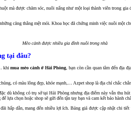
chuột mà được chăm sóc, nuôi nấng như một loại thành viên trong gia 
 những căng thẳng mệt mỏi. Khoa học đã chứng minh việc nuôi một chú
Mèo cảnh được nhiều gia đình nuôi trong nhà
g tại đâu?
. khi
mua mèo cảnh ở Hải Phòng
, bạn còn cần quan tâm đến địa địa
chủng, có màu lông đẹp, khỏe mạnh,… Azpet shop là địa chỉ chắc chắn
c dù không có trụ sở tại Hải Phòng nhưng địa điểm này vẫn thu hút
àng để lựa chọn hoặc shop sẽ gửi đến tận tay bạn và cam kết bảo hành c
đãi hấp dẫn, mang đến nhiều lợi ích. Bảng giá được cập nhật chi tiết