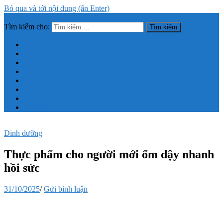
Bỏ qua và tới nội dung (ấn Enter)
Tìm kiếm cho:
Trang thông tin tổng hợp về sức khỏe, làm đẹp
Trang chủ
Giới thiệu
Dinh dưỡng
Sức khỏe
Bệnh lý
Làm đẹp
Mẹo vặt
Tin Tức
Dinh dưỡng
Thực phẩm cho người mới ốm dậy nhanh
hồi sức
31/10/2025
/
Gửi bình luận