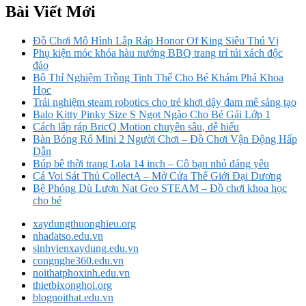
Bài Viết Mới
Đồ Chơi Mô Hình Lắp Ráp Honor Of King Siêu Thú Vị
Phụ kiện móc khóa hàu nướng BBQ trang trí túi xách độc
đáo
Bộ Thí Nghiệm Trồng Tinh Thể Cho Bé Khám Phá Khoa
Học
Trải nghiệm steam robotics cho trẻ khơi dậy đam mê sáng tạo
Balo Kitty Pinky Size S Ngọt Ngào Cho Bé Gái Lớp 1
Cách lắp ráp BricQ Motion chuyên sâu, dễ hiểu
Bàn Bóng Rổ Mini 2 Người Chơi – Đồ Chơi Vận Động Hấp
Dẫn
Búp bê thời trang Lola 14 inch – Cô bạn nhỏ đáng yêu
Cá Voi Sát Thủ CollectA – Mở Cửa Thế Giới Đại Dương
Bệ Phóng Dù Lượn Nat Geo STEAM – Đồ chơi khoa học
cho bé
xaydungthuonghieu.org
nhadatso.edu.vn
sinhvienxaydung.edu.vn
congnghe360.edu.vn
noithatphoxinh.edu.vn
thietbixonghoi.org
blognoithat.edu.vn