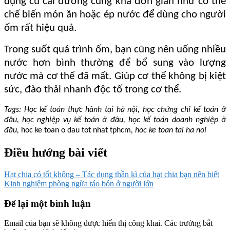
dụng củ cải đường cũng khá đơn giản như có thể
chế biến món ăn hoặc ép nước để dùng cho người
ốm rất hiệu quả.
Trong suốt quá trình ốm, bạn cũng nên uống nhiều
nước hơn bình thường để bổ sung vào lượng
nước mà cơ thể đã mất. Giúp cơ thể không bị kiệt
sức, đào thải nhanh độc tố trong cơ thể.
Tags: Học kế toán thực hành tại hà nội, học chứng chỉ kế toán ở
đâu, học nghiệp vụ kế toán ở đâu, học kế toán doanh nghiệp ở
đâu,
hoc ke toan o dau tot nhat tphcm
, hoc ke toan tai ha noi
Điều hướng bài viết
Hạt chia có tốt không – Tác dụng thần kì của hạt chia bạn nên biết
Kinh nghiệm phòng ngừa táo bón ở người lớn
Để lại một bình luận
Email của bạn sẽ không được hiển thị công khai.
Các trường bắt