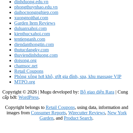
dinhduong.edu.vn
phongthuynhao.edu.vn
daihocnongnghiep.com
xuongnoithat.com
Garden Item Reviews
duluanxahoi.com
kienthucxahoi.com
tentienganh.com
diendanthongtin.com
thutucdangky.com
thuviendinhduong.com
doisong.org
chamsoc.net
Retail Coupons
Phòng xông hơi khô, ướt gia đình, spa, khu massage VIP
MTPO.org
Copyright © 2026
| Mugu developed by:
Bộ giao diện Rara
| Cung
cấp bởi:
WordPress
.
Copyright belongs to
Retail Coupons
, using data, information and
images from
Consumer Reports
,
Wirecutter Reviews
,
New York
Garden
, and
Product Search
.