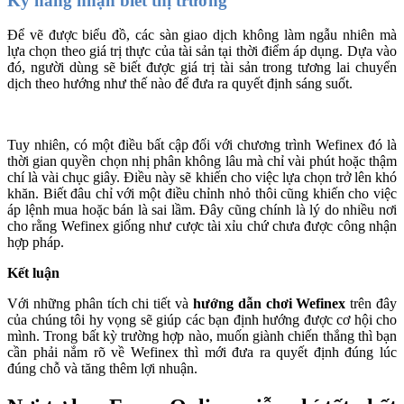
Kỹ năng nhận biết thị trường
Để vẽ được biểu đồ, các sàn giao dịch không làm ngẫu nhiên mà
lựa chọn theo giá trị thực của tài sản tại thời điểm áp dụng. Dựa vào
đó, người dùng sẽ biết được giá trị tài sản trong tương lai chuyển
dịch theo hướng như thế nào để đưa ra quyết định sáng suốt.
Tuy nhiên, có một điều bất cập đối với chương trình Wefinex đó là
thời gian quyền chọn nhị phân không lâu mà chỉ vài phút hoặc thậm
chí là vài chục giây. Điều này sẽ khiến cho việc lựa chọn trở lên khó
khăn. Biết đâu chỉ với một điều chỉnh nhỏ thôi cũng khiến cho việc
áp lệnh mua hoặc bán là sai lầm. Đây cũng chính là lý do nhiều nơi
cho rằng
Wefinex giống như cược tài xỉu chứ chưa được công nhận
hợp pháp.
Kết luận
Với những phân tích chi tiết và
hướng dẫn chơi
Wefinex
trên đây
của chúng tôi hy vọng sẽ giúp các bạn định hướng được cơ hội cho
mình. Trong bất kỳ trường hợp nào, muốn giành chiến thắng thì bạn
cần phải nắm rõ về Wefinex thì mới đưa ra quyết định đúng lúc
đúng chỗ và tăng thêm lợi nhuận.