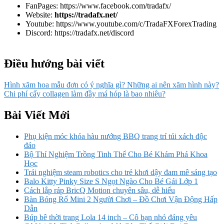
FanPages: https://www.facebook.com/tradafx/
Website:
https://tradafx.net/
Youtube: https://www.youtube.com/c/TradaFXForexTrading
Discord: https://tradafx.net/discord
Điều hướng bài viết
Hình xăm hoa mẫu đơn có ý nghĩa gì? Những ai nên xăm hình này?
Chi phí cấy collagen làm đầy má hóp là bao nhiêu?
Bài Viết Mới
Phụ kiện móc khóa hàu nướng BBQ trang trí túi xách độc
đáo
Bộ Thí Nghiệm Trồng Tinh Thể Cho Bé Khám Phá Khoa
Học
Trải nghiệm steam robotics cho trẻ khơi dậy đam mê sáng tạo
Balo Kitty Pinky Size S Ngọt Ngào Cho Bé Gái Lớp 1
Cách lắp ráp BricQ Motion chuyên sâu, dễ hiểu
Bàn Bóng Rổ Mini 2 Người Chơi – Đồ Chơi Vận Động Hấp
Dẫn
Búp bê thời trang Lola 14 inch – Cô bạn nhỏ đáng yêu