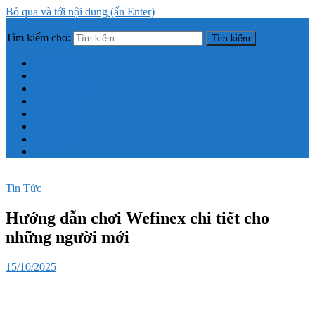
Bỏ qua và tới nội dung (ấn Enter)
Tìm kiếm cho:
Trang thông tin tổng hợp về sức khỏe, làm đẹp
Trang chủ
Giới thiệu
Dinh dưỡng
Sức khỏe
Bệnh lý
Làm đẹp
Mẹo vặt
Tin Tức
Tin Tức
Hướng dẫn chơi Wefinex chi tiết cho
những người mới
15/10/2025