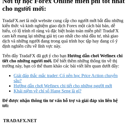
Nơi tự học Forex Online miễn phí tốt nhất
cho người mới:
TradaFX.net là một website cung cấp cho người mới bắt đầu những
kiến thức và kinh nghiệm giao dịch Forex một cách bài bản, dễ
hiểu, có lộ trình rõ ràng và đặc biệt hoàn toàn miễn phí! TradaFX
cam kết mang lại những giá trị cao nhất cho nhà đầu tư, nhà giao
dịch và những người đang trong quá trình học tập hay đang có ý
định nghiên cứu về lĩnh vực này.
Trên đây TradaFX đã gợi ý cho bạn
Hướng dẫn chơi Wefinex chi
tiết cho những người mới.
Để biết thêm những thông tin về thị
trường này, bạn có thể tham khảo các bài viết liên quan dưới đây:
Giải đáp thắc mắc trader: Có nên học Price Action chuyên
sâu?
Hướng dẫn chơi Wefinex chi tiết cho những người mới
Khái niệm về chỉ số Hang Seng là gì?
Để được nhận thông tin tư vấn hỗ trợ và giải đáp xin liên hệ
tới:
TRADAFX.NET