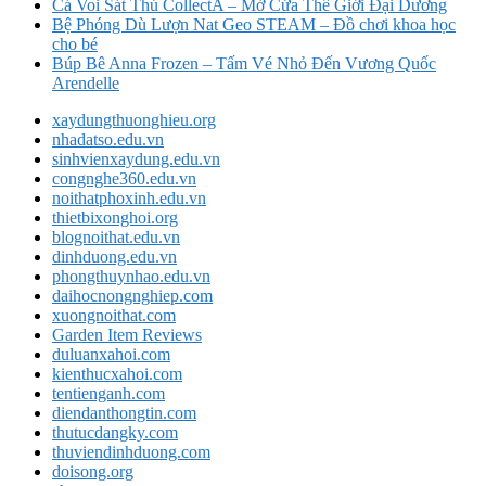
Cá Voi Sát Thủ CollectA – Mở Cửa Thế Giới Đại Dương
Bệ Phóng Dù Lượn Nat Geo STEAM – Đồ chơi khoa học
cho bé
Búp Bê Anna Frozen – Tấm Vé Nhỏ Đến Vương Quốc
Arendelle
xaydungthuonghieu.org
nhadatso.edu.vn
sinhvienxaydung.edu.vn
congnghe360.edu.vn
noithatphoxinh.edu.vn
thietbixonghoi.org
blognoithat.edu.vn
dinhduong.edu.vn
phongthuynhao.edu.vn
daihocnongnghiep.com
xuongnoithat.com
Garden Item Reviews
duluanxahoi.com
kienthucxahoi.com
tentienganh.com
diendanthongtin.com
thutucdangky.com
thuviendinhduong.com
doisong.org