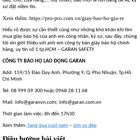
đâu: chơ, cửa hàng,… Tuy nhiên, đâu mới là nơi đáng để AE kỹ
sư đặt niềm tin.
Xem thêm: https://pro-pro.com.vn/giay-bao-ho-gia-re
Hiểu rõ được sự cần thiết cũng như những khó khăn khi tìm
mua giày bảo hộ của anh em công nhân, kỹ sư, sau đây, chúng
tôi xin giới thiệu với anh em công ty bán giày bảo hộ chính
hãng, uy tín số 1 tp.HCM – GARAN SAFETY
CÔNG TY BẢO HỘ LAO ĐỘNG GARAN
Add: 159/15 Đào Duy Anh, Phường 9, Q. Phú Nhuận, Tp.Hồ
Chí Minh
Tel: 08 999 09 300 hoặc 0968 28 11 68
Mail:
info@garanvn.com
;
info@garan.com.vn
Thời gian làm việc: 8h đến 17h30
Xem thêm:
tang qua cuoi nam
–
sim so dep
Điều hướng bài viết