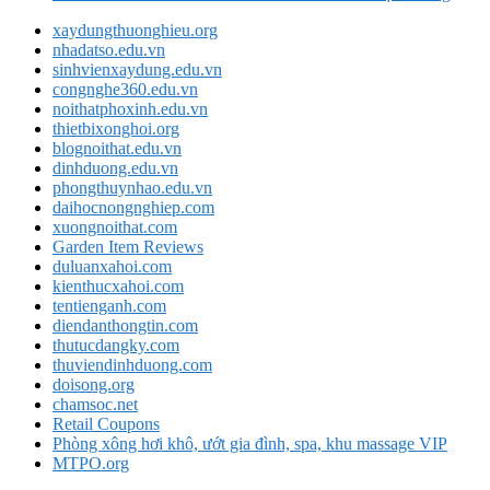
xaydungthuonghieu.org
nhadatso.edu.vn
sinhvienxaydung.edu.vn
congnghe360.edu.vn
noithatphoxinh.edu.vn
thietbixonghoi.org
blognoithat.edu.vn
dinhduong.edu.vn
phongthuynhao.edu.vn
daihocnongnghiep.com
xuongnoithat.com
Garden Item Reviews
duluanxahoi.com
kienthucxahoi.com
tentienganh.com
diendanthongtin.com
thutucdangky.com
thuviendinhduong.com
doisong.org
chamsoc.net
Retail Coupons
Phòng xông hơi khô, ướt gia đình, spa, khu massage VIP
MTPO.org