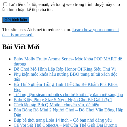
Lưu tên của tôi, email, và trang web trong trình duyệt này cho
lần bình luận kế tiếp của tôi.
This site uses Akismet to reduce spam.
Learn how your comment
data is processed.
Bài Viết Mới
Baby Molly Fruity Aroma Series- Móc khóa POP MART dễ
thương
Đồ Chơi Mô Hình Lắp Ráp Honor Of King Siêu Thú Vị
Phụ kiện móc khóa hàu nướng BBQ trang trí túi xách độc
đáo
Bộ Thí Nghiệm Trồng Tinh Thể Cho Bé Khám Phá Khoa
Học
Trải nghiệm steam robotics cho trẻ khơi dậy đam mê sáng tạo
Balo Kitty Pinky Size S Ngọt Ngào Cho Bé Gái Lớp 1
Cách lắp ráp BricQ Motion chuyên sâu, dễ hiểu
Bàn Bóng Rổ Mini 2 Người Chơi – Đồ Chơi Vận Động Hấp
Dẫn
Búp bê thời trang Lola 14 inch – Cô bạn nhỏ đáng yêu
Cá Voi Sát Thủ CollectA – Mở Cửa Thế Giới Đại Dương