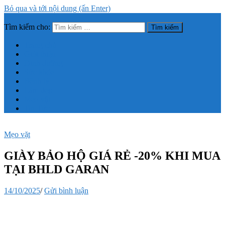
Bỏ qua và tới nội dung (ấn Enter)
Tìm kiếm cho:
Trang thông tin tổng hợp về sức khỏe, làm đẹp
Trang chủ
Giới thiệu
Dinh dưỡng
Sức khỏe
Bệnh lý
Làm đẹp
Mẹo vặt
Tin Tức
Mẹo vặt
GIÀY BẢO HỘ GIÁ RẺ -20% KHI MUA
TẠI BHLD GARAN
14/10/2025
/
Gửi bình luận