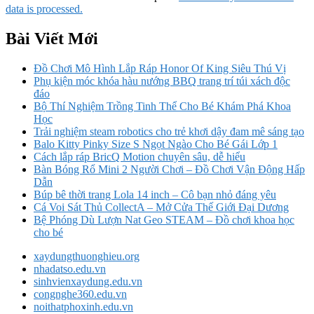
data is processed.
Bài Viết Mới
Đồ Chơi Mô Hình Lắp Ráp Honor Of King Siêu Thú Vị
Phụ kiện móc khóa hàu nướng BBQ trang trí túi xách độc
đáo
Bộ Thí Nghiệm Trồng Tinh Thể Cho Bé Khám Phá Khoa
Học
Trải nghiệm steam robotics cho trẻ khơi dậy đam mê sáng tạo
Balo Kitty Pinky Size S Ngọt Ngào Cho Bé Gái Lớp 1
Cách lắp ráp BricQ Motion chuyên sâu, dễ hiểu
Bàn Bóng Rổ Mini 2 Người Chơi – Đồ Chơi Vận Động Hấp
Dẫn
Búp bê thời trang Lola 14 inch – Cô bạn nhỏ đáng yêu
Cá Voi Sát Thủ CollectA – Mở Cửa Thế Giới Đại Dương
Bệ Phóng Dù Lượn Nat Geo STEAM – Đồ chơi khoa học
cho bé
xaydungthuonghieu.org
nhadatso.edu.vn
sinhvienxaydung.edu.vn
congnghe360.edu.vn
noithatphoxinh.edu.vn