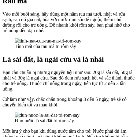
Rau má
Vào mỗi buổi sáng, hãy dùng một nắm rau má tươi, nhặt và rửa
sạch, sau đó giã nát, hòa với nước đun sôi để nguội, thêm chút
đường rồi cho trẻ uống. Để nhanh khỏi rôm sảy, bạn phải nhớ cho
trẻ uống đều đặn nhé.
Tính mát của rau má trị rôm sảy
Lá sài đất, lá ngải cứu và lá nhài
Bạn cần chuẩn bị những nguyện liệu như sau: 20g lá sài đất, 50g lá
nhài và 30g lá ngải cứu. Sau đó đem rửa sạch hết và sắc thành thuốc
cho trẻ uống. Thuốc chỉ uống trong ngày, liên tục từ 2 đến 3 lần
uống.
Cứ làm như vậy, chắc chắn trong khoảng 3 đến 5 ngày, trẻ sẽ có
chuyển biến tốt và mau khỏi.
Đun nước lá sài đất trị rôm sảy
Một lưu ý cho bạn khi dùng nước tắm cho trẻ: Nước phải đủ ấm,
không quá nóng, mà cũng không quá lạnh. Nếu trẻ không bị trầy