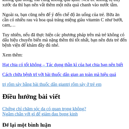
xước da thì bạn nên vắt thêm một nửa quả chanh vào nước tắm.
Ngoài ra, bạn cũng nên để ý đến chế độ ăn uống của trẻ. Bữa ăn
cần có nhiều rau và hoa quả tráng miệng giàu vitamin C như bưởi,
cam,…
Tuy nhiên, nếu đã thực hiện các phương pháp trên mà trẻ không có
dấu hiệu chuyển biến mà nặng thêm thì tốt nhất, bạn nên đưa trẻ đến
bệnh viện để khám đầy đủ nhé.
Xem thêm:
Hạt chia có tốt không – Tác dụng thần kì của hạt chia bạn nên biết
Cách chữa bệnh trĩ với bài thuốc dân gian an toàn mà hiệu quả
trị rôm sảy bằng bài thuốc dân gian
trị rôm sảy ở trẻ em
Điều hướng bài viết
Chứng chỉ chăm sóc da có quan trọng không?
Ngâm chân với gì để giảm đau bụng kinh
Để lại một bình luận