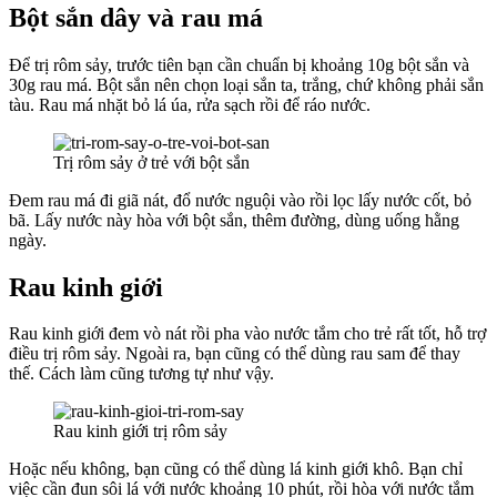
Bột sắn dây và rau má
Để trị rôm sảy, trước tiên bạn cần chuẩn bị khoảng 10g bột sắn và
30g rau má. Bột sắn nên chọn loại sắn ta, trắng, chứ không phải sắn
tàu. Rau má nhặt bỏ lá úa, rửa sạch rồi để ráo nước.
Trị rôm sảy ở trẻ với bột sắn
Đem rau má đi giã nát, đổ nước nguội vào rồi lọc lấy nước cốt, bỏ
bã. Lấy nước này hòa với bột sắn, thêm đường, dùng uống hằng
ngày.
Rau kinh giới
Rau kinh giới đem vò nát rồi pha vào nước tắm cho trẻ rất tốt, hỗ trợ
điều trị rôm sảy. Ngoài ra, bạn cũng có thể dùng rau sam để thay
thế. Cách làm cũng tương tự như vậy.
Rau kinh giới trị rôm sảy
Hoặc nếu không, bạn cũng có thể dùng lá kinh giới khô. Bạn chỉ
việc cần đun sôi lá với nước khoảng 10 phút, rồi hòa với nước tắm