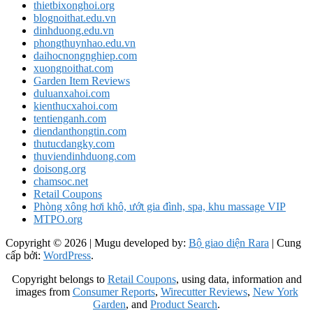
thietbixonghoi.org
blognoithat.edu.vn
dinhduong.edu.vn
phongthuynhao.edu.vn
daihocnongnghiep.com
xuongnoithat.com
Garden Item Reviews
duluanxahoi.com
kienthucxahoi.com
tentienganh.com
diendanthongtin.com
thutucdangky.com
thuviendinhduong.com
doisong.org
chamsoc.net
Retail Coupons
Phòng xông hơi khô, ướt gia đình, spa, khu massage VIP
MTPO.org
Copyright © 2026
| Mugu developed by:
Bộ giao diện Rara
| Cung
cấp bởi:
WordPress
.
Copyright belongs to
Retail Coupons
, using data, information and
images from
Consumer Reports
,
Wirecutter Reviews
,
New York
Garden
, and
Product Search
.