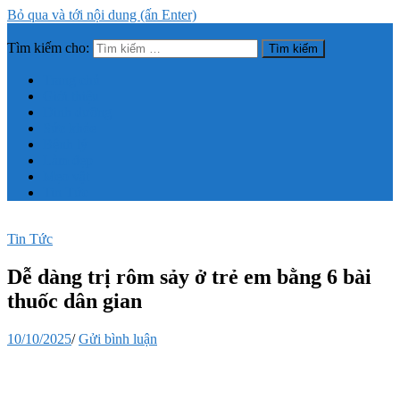
Bỏ qua và tới nội dung (ấn Enter)
Tìm kiếm cho:
Trang thông tin tổng hợp về sức khỏe, làm đẹp
Trang chủ
Giới thiệu
Dinh dưỡng
Sức khỏe
Bệnh lý
Làm đẹp
Mẹo vặt
Tin Tức
Tin Tức
Dễ dàng trị rôm sảy ở trẻ em bằng 6 bài
thuốc dân gian
10/10/2025
/
Gửi bình luận