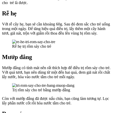
cho trẻ là được.
Rễ hẹ
Với rễ cây hẹ, bạn sẽ cần khoảng 60g. Sau đó đem sắc cho trẻ uống
trong một ngày. Để tăng hiệu quả điều trị, lấy thêm một cây hành
tươi, giã nát, trộn với giấm rồi thoa đều lên vùng bị rôm sảy.
Rễ hẹ trị rôm sảy cho trẻ
Mướp đắng
Mướp đắng có tính mát nên rất thích hợp để điều trị rôm sảy cho trẻ.
Với quả tươi, bạn nên dùng từ một đến hai quả, đem giã nát rồi chắt
lấy nước, hòa vào nước tắm cho trẻ mỗi ngày.
Trị rôm sảy cho trẻ bằng mướp đắng
Còn với mướp đắng đã được nấu chín, bạn cũng làm tương tự. Lọc
lấy phần nước cốt rồi hòa nước tắm cho trẻ.