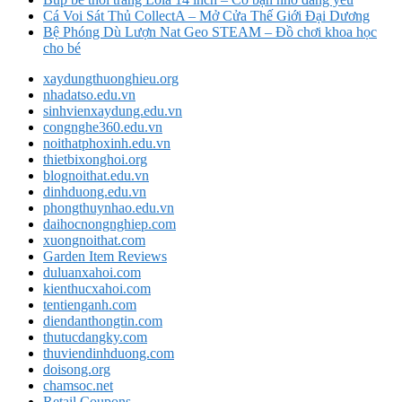
Cá Voi Sát Thủ CollectA – Mở Cửa Thế Giới Đại Dương
Bệ Phóng Dù Lượn Nat Geo STEAM – Đồ chơi khoa học
cho bé
xaydungthuonghieu.org
nhadatso.edu.vn
sinhvienxaydung.edu.vn
congnghe360.edu.vn
noithatphoxinh.edu.vn
thietbixonghoi.org
blognoithat.edu.vn
dinhduong.edu.vn
phongthuynhao.edu.vn
daihocnongnghiep.com
xuongnoithat.com
Garden Item Reviews
duluanxahoi.com
kienthucxahoi.com
tentienganh.com
diendanthongtin.com
thutucdangky.com
thuviendinhduong.com
doisong.org
chamsoc.net
Retail Coupons