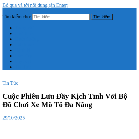
Bỏ qua và tới nội dung (ấn Enter)
Tìm kiếm cho:
Trang thông tin tổng hợp về sức khỏe, làm đẹp
Trang chủ
Giới thiệu
Dinh dưỡng
Sức khỏe
Bệnh lý
Làm đẹp
Mẹo vặt
Tin Tức
Tin Tức
Cuộc Phiêu Lưu Đầy Kịch Tính Với Bộ
Đồ Chơi Xe Mô Tô Đa Năng
29/10/2025