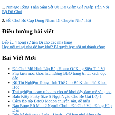
1.
Ninjago Rồng Thần Sấm Sét Ưu Đãi Giảm Giá Ngập Tràn Với
Bộ Đồ Chơi
2.
Đồ Chơi Bò Cạp Dung Nham Di Chuyển Như Thật
Điều hướng bài viết
Bếp âu 4 họng sự tiện lợi cho các nhà hàng
Học nối mi tại nhà dễ hay khó? Bí quyết học nối mi thành công
Bài Viết Mới
Đồ Chơi Mô Hình Lắp Ráp Honor Of King Siêu Thú Vị
Phụ kiện móc khóa hàu nướng BBQ trang trí túi xách độc
đáo
Bộ Thí Nghiệm Trồng Tinh Thể Cho Bé Khám Phá Khoa
Học
Trải nghiệm steam robotics cho trẻ khơi dậy đam mê sáng tạo
Balo Kitty Pinky Size S Ngọt Ngào Cho Bé Gái Lớp 1
Cách lắp ráp BricQ Motion chuyên sâu, dễ hiểu
Bàn Bóng Rổ Mini 2 Người Chơi – Đồ Chơi Vận Động Hấp
Dẫn
Búp bê thời trang Lola 14 inch – Cô bạn nhỏ đáng yêu