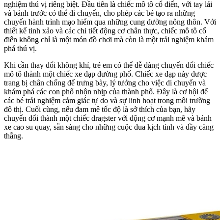
nghiệm thú vị riêng biệt. Đầu tiên là chiếc mô tô cổ điển, với tay lái
và bánh trước có thể di chuyển, cho phép các bé tạo ra những
chuyến hành trình mạo hiểm qua những cung đường nông thôn. Với
thiết kế tinh xảo và các chi tiết động cơ chân thực, chiếc mô tô cổ
điển không chỉ là một món đồ chơi mà còn là một trải nghiệm khám
phá thú vị.
Khi cần thay đổi không khí, trẻ em có thể dễ dàng chuyển đổi chiếc
mô tô thành một chiếc xe đạp đường phố. Chiếc xe đạp này được
trang bị chân chống để trưng bày, lý tưởng cho việc di chuyển và
khám phá các con phố nhộn nhịp của thành phố. Đây là cơ hội để
các bé trải nghiệm cảm giác tự do và sự linh hoạt trong môi trường
đô thị. Cuối cùng, nếu đam mê tốc độ là sở thích của bạn, hãy
chuyển đổi thành một chiếc dragster với động cơ mạnh mẽ và bánh
xe cao su quay, sẵn sàng cho những cuộc đua kịch tính và đầy căng
thẳng.