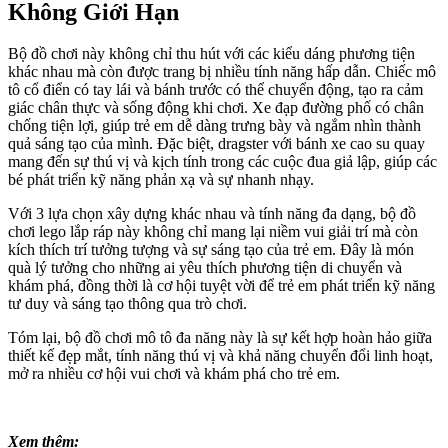
Không Giới Hạn
Bộ đồ chơi này không chỉ thu hút với các kiểu dáng phương tiện
khác nhau mà còn được trang bị nhiều tính năng hấp dẫn. Chiếc mô
tô cổ điển có tay lái và bánh trước có thể chuyển động, tạo ra cảm
giác chân thực và sống động khi chơi. Xe đạp đường phố có chân
chống tiện lợi, giúp trẻ em dễ dàng trưng bày và ngắm nhìn thành
quả sáng tạo của mình. Đặc biệt, dragster với bánh xe cao su quay
mang đến sự thú vị và kịch tính trong các cuộc đua giả lập, giúp các
bé phát triển kỹ năng phản xạ và sự nhanh nhạy.
Với 3 lựa chọn xây dựng khác nhau và tính năng đa dạng, bộ đồ
chơi lego lắp ráp này không chỉ mang lại niềm vui giải trí mà còn
kích thích trí tưởng tượng và sự sáng tạo của trẻ em. Đây là món
quà lý tưởng cho những ai yêu thích phương tiện di chuyển và
khám phá, đồng thời là cơ hội tuyệt vời để trẻ em phát triển kỹ năng
tư duy và sáng tạo thông qua trò chơi.
Tóm lại, bộ đồ chơi mô tô đa năng này là sự kết hợp hoàn hảo giữa
thiết kế đẹp mắt, tính năng thú vị và khả năng chuyển đổi linh hoạt,
mở ra nhiều cơ hội vui chơi và khám phá cho trẻ em.
Xem thêm: